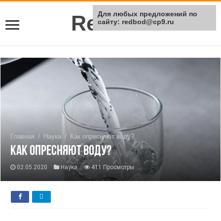
Для любых предложений по
Rei Red
сайту: redbod@cp9.ru
Главная
/
Наука
/
Как опресняют воду?
Как опресняют воду?
02.05.2020
Наука
411 Просмотры