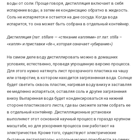
воды от соли. Проще говоря, дистилляция включает в себя
испарение воды, а затем ее конденсацию обратно в жидкость.
Соль не испаряется и остается на дне сосуда. Когда вода
испарится, то она может быть собрана в отдельный контейнер.
Дистилляция (лат. stillare — «стекание каплями» от лат. stilla –
«капля» и приставки «de-», которая означает «убирание»)
На самом деле воду дистиллировать можно в домашних
условиях, естественно, проведя упрощенную версию процесса.
Для этого нужно натянуть лист прозрачного пластика на чашу
или отверстие, в котором находится загрязненная вода. Солнце
будет светить сквозь пластик, нагревая воду внизу и заставляя
ее медленно испаряться, оставляя соль и другие загрязнения
внизу. Выпаренная вода будет конденсироваться на нижней
стороне пластикового листа, где вы сможете затем собрать ее
в отдельный контейнер. Дистилляционные установки
выполняют этот основной научный процесс в гораздо крупном
масштабе, но для ускорения процесса они работают на
электричестве. Кроме того, существуют электрические
бытовые дистилляторы, которые можно приобрести за сумму