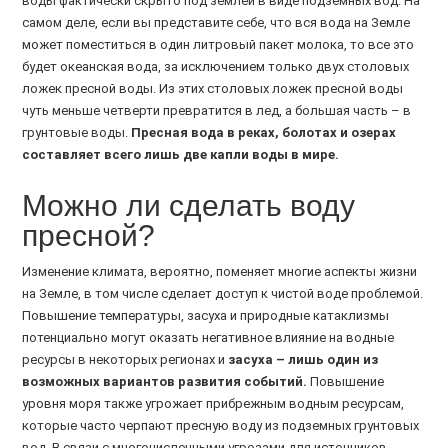
воды фактически скрыто под землей в виде подземных вод. На
самом деле, если вы представите себе, что вся вода на Земле
может поместиться в один литровый пакет молока, то все это
будет океанская вода, за исключением только двух столовых
ложек пресной воды. Из этих столовых ложек пресной воды
чуть меньше четверти превратится в лед, а большая часть – в
грунтовые воды.
Пресная вода в реках, болотах и озерах
составляет всего лишь две капли воды в мире.
Можно ли сделать воду
пресной?
Изменение климата, вероятно, поменяет многие аспекты жизни
на Земле, в том числе сделает доступ к чистой воде проблемой.
Повышение температуры, засуха и природные катаклизмы
потенциально могут оказать негативное влияние на водные
ресурсы в некоторых регионах и
засуха – лишь один из
возможных вариантов развития событий.
Повышение
уровня моря также угрожает прибрежным водным ресурсам,
которые часто черпают пресную воду из подземных грунтовых
вод. В связи с многочисленными угрозами для источников