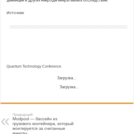
деменции и других нейродегенеративных последствий.
Источник
Quantum Technology Conference
Загрузка...
Загрузка...
Предыдущий
Modpool — бассейн из
грузового контейнера, который
монтируется за считанные
минуты