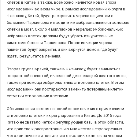
клеток в Китае, а также, возможно, начнется новая эпоха
исследований во всем мире. В рамках исследований хирурги в
Чжэнчжоу, Китай, будут раскрывать черепа пациентам с
болезнью Паркинсона и вводить им эмбриональные стволовые
клетки в мозг. Около 4 миллионов незрелых эмбриональных
нейронных клеток должны будут убрать изнурительные
симптомы болезни Паркинсона. После инъекции черепа
пациентов будут закрыты, и они вернутся домой, где будут
ждать результатов лечения.
Вторая группа врачей, также в Чжэнчжоу, будет заниматься
возрастной слепотой, вызванной дегенерацией желтого пятна,
также при помощи эмбриональных стволовых клеток. В этом
исследовании они постараются заменить потерянные клетки
сетчатки стволовыми клетками.
Оба испытания говорят о новой эпохе лечения с применением
стволовых клеток и их регулирования в Китае. До 2015 года
Китаю не хватало четкой регулирующей базы в этой области,
что привело к распространению множества непроверенных
методов лечения и появлению стволовых клеток на черном