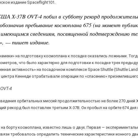
кое издание Spaceflight101.
ША X-37B OVT-4 побил в субботу рекорд продолжитель
обозначив пребывание космоплана 675 (на момент публик
о имеющимся сведениям, посвященной подтверждению те
», — пишет издание.
«намеки» на подготовку космоплана к посадке оказались ложными. Тог
лометров, что было характерно для подготовки к посадке трех предыду
ая активность» на посадочном комплексе Space Shuttle (Shuttle Landin
о центра Кеннеди отрабатывали операции по «спасению» приземлившего
 OVT-4
ведения орбитальных миссий продолжительностью не более 270 дней X
й рекорд был поставлен третьим X-37B. Он пробыл на орбите 674 дня и 
 на борту космоплана, известно лишь о двух. Первая — эксперименталь
связи требовалось определить технические характеристики ионного дви