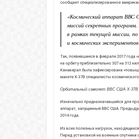
сообщает специализированное американс
«Космический аппарат ВВС С
миссий секретных программ, 
в рамках текущей миссии, п
и космических экспериментов
Так, появившиеся в феврале 2017 года 
на орбиту приблизительно 307 на 312 ки
Канаверал была зафиксирована «повышенн
макете X-37B специалисты космическог
Орбитальный самолет ВВС США X-37B
Изначально предназначавшийся для про
аппарат, запущенный ВВС США. Предыдущи
2014 года.
Из всех полезных нагрузок, находящихся
Перед установкой на военные спутники 