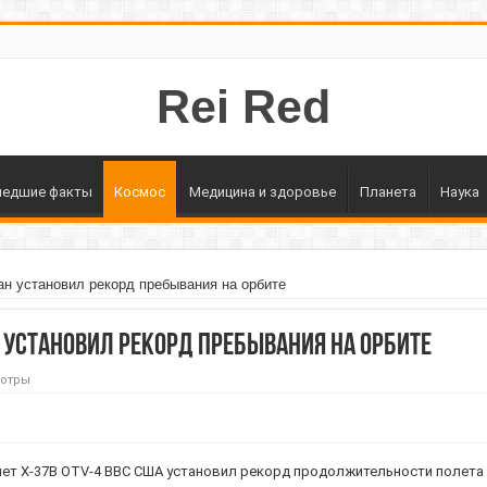
Rei Red
едшие факты
Космос
Медицина и здоровье
Планета
Наука
н установил рекорд пребывания на орбите
установил рекорд пребывания на орбите
мотры
т X-37B OTV-4 ВВС США установил рекорд продолжительности полета 