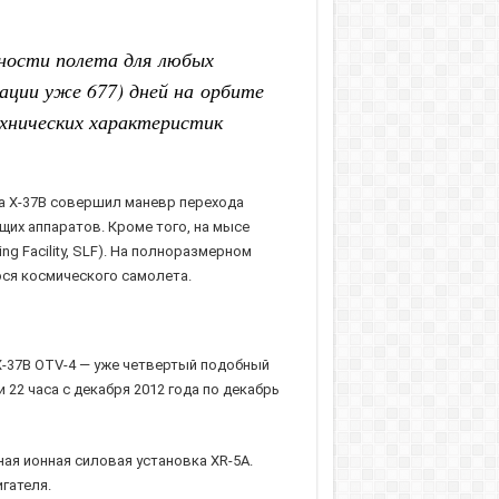
ности полета для любых
ации уже 677) дней на орбите
хнических характеристик
да X-37B совершил маневр перехода
щих аппаратов. Кроме того, на мысе
g Facility, SLF). На полноразмерном
ся космического самолета.
-37B OTV-4 — уже четвертый подобный
22 часа с декабря 2012 года по декабрь
ная ионная силовая установка XR-5A.
гателя.