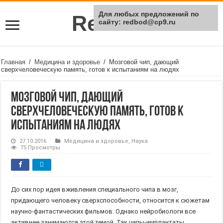
Для любых предложений по
Rei Red
сайту: redbod@cp9.ru
Главная
/
Медицина и здоровье
/
Мозговой чип, дающий
сверхчеловеческую память, готов к испытаниям на людях
Мозговой чип, дающий
сверхчеловеческую память, готов к
испытаниям на людях
27.10.2016
Медицина и здоровье
,
Наука
75 Просмотры
До сих пор идея вживления специального чипа в мозг,
придающего человеку сверхспособности, относится к сюжетам
научно-фантастических фильмов. Однако нейробиологи все
активнее занимаются этой темой. Так чипы-имплантаты,