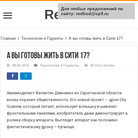
Для любых предложений по
Rei Red
сайту: redbod@cp9.ru
Главная
/
Технологии и Гаджеты
/
А вы готовы жить в Сити 17?
А вы готовы жить в Сити 17?
08.06.2016
Технологии и Гаджеты
85 Просмотры
Авиамоделист Валентин Демченко из Саратовской области
вновь поразил общественность. Его новый проект — дрон City
Scanner, который летает, использует вспышку и шевелит
фронтальными панелями, изобретатель даже демонстрирует в
ролике сборку аппарата. Выглядит аппарат как положено
фантастическому дрону — пугающе.