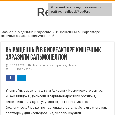
Для любых предложений по
Rei Red
сайту: redbod@cp9.ru
Главная
/
Медицина и здоровье
/
Выращенный в биореакторе
кишечник заразили сальмонеллой
Выращенный в биореакторе кишечник
заразили сальмонеллой
14.03.2017
Медицина и здоровье
,
Наука
616 Просмотры
Ученые Университета штата Аризона и Космического центра
имени Линдона Джонсона впервые вырастили органоид
кишечника — 3D-культуру клеток, которая является
биологической моделью настоящего органа. Используя его как
платформу для исследования, биологи изучили