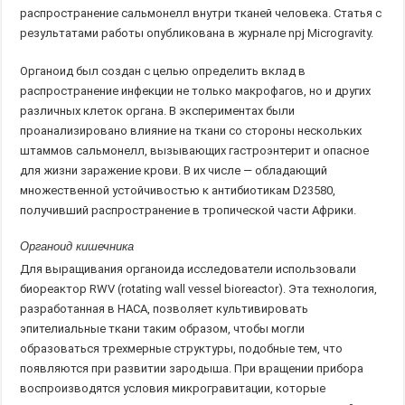
распространение сальмонелл внутри тканей человека. Статья с
результатами работы опубликована в журнале npj Microgravity.
Органоид был создан с целью определить вклад в
распространение инфекции не только макрофагов, но и других
различных клеток органа. В экспериментах были
проанализировано влияние на ткани со стороны нескольких
штаммов сальмонелл, вызывающих гастроэнтерит и опасное
для жизни заражение крови. В их числе — обладающий
множественной устойчивостью к антибиотикам D23580,
получивший распространение в тропической части Африки.
Органоид кишечника
Для выращивания органоида исследователи использовали
биореактор RWV (rotating wall vessel bioreactor). Эта технология,
разработанная в НАСА, позволяет культивировать
эпителиальные ткани таким образом, чтобы могли
образоваться трехмерные структуры, подобные тем, что
появляются при развитии зародыша. При вращении прибора
воспроизводятся условия микрогравитации, которые