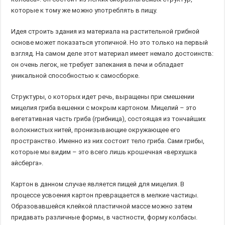
которые к тому же можно употреблять в пищу.
Идея строить здания из материала на растительной грибной
основе может показаться утопичной. Но это только на первый
взгляд. На самом деле этот материал имеет немало достоинств:
он очень легок, не требует запекания в печи и обладает
уникальной способностью к самосборке.
Структуры, о которых идет речь, выращены при смешении
мицелия гриба вешенки с мокрым картоном. Мицелий – это
вегетативная часть гриба (грибница), состоящая из тончайших
волокнистых нитей, пронизывающие окружающее его
пространство. Именно из них состоит тело гриба. Сами грибы,
которые мы видим – это всего лишь крошечная «верхушка
айсберга».
Картон в данном случае является пищей для мицелия. В
процессе усвоения картон превращается в мелкие частицы.
Образовавшейся клейкой пластичной массе можно затем
придавать различные формы, в частности, форму колбасы.