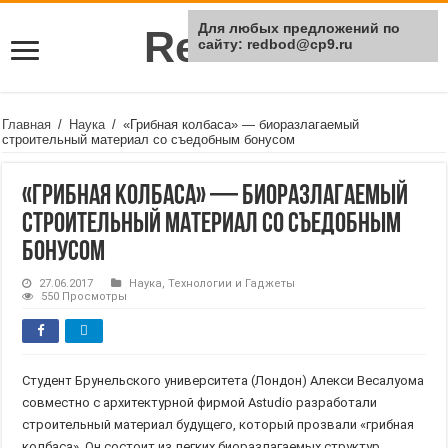
Для любых предложений по
Rei Red
сайту: redbod@cp9.ru
Главная
/
Наука
/
«Грибная колбаса» — биоразлагаемый
строительный материал со съедобным бонусом
«Грибная колбаса» — биоразлагаемый
строительный материал со съедобным
бонусом
27.06.2017
Наука
,
Технологии и Гаджеты
550 Просмотры
Студент Брунельского университета (Лондон) Алекси Весалуома
совместно c архитектурной фирмой Astudio разработали
строительный материал будущего, который прозвали «грибная
колбаса». Он состоит из легких биоразлагаемых структур,