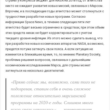
страны у конгресса бюджет для NASA на 2018 год, от агентства
никто не ожидает развития новых миссий, связанных с Марсом.
Впрочем, и в последующие годы агентство может столкнуться с
трудностями разработки новых программ. Согласно
информации Space News, в течение следующих пяти лет
агентство будет весьма ограничено в средствах, при этом объем
этих средств никак не будет корректироваться с учетом
текущего уровня инфляции. Из этого можно сделать вывод, что
при разработке новых космических аппаратов NASA, возможно,
придется потуже затянуть свои пояса. А если ситуация не
изменится в ближайшее время, то, по мнению Planetary Society,
проблема решения вопросов, связанных с дальнейшим
космическим исследованием Марса, для страны может
затянуться на несколько десятилетий.
«Прямо сейчас мы, возможно, сами того не
подозревая, ставим себя в очень сложное
положение относительно марсианской
программы на 2020-е годы. Слишком много
всего сразу навалилось», — комментирует