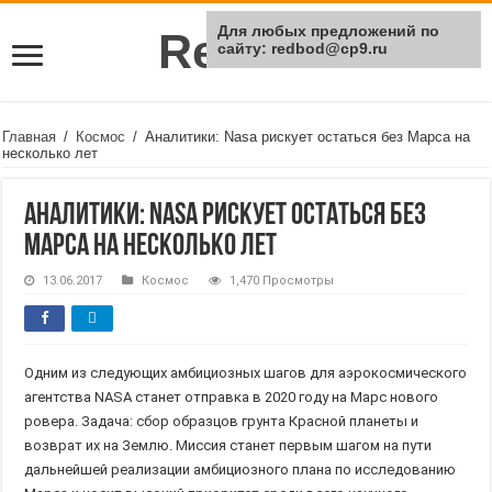
Для любых предложений по
Rei Red
сайту: redbod@cp9.ru
Главная
/
Космос
/
Аналитики: Nasa рискует остаться без Марса на
несколько лет
Аналитики: Nasa рискует остаться без
Марса на несколько лет
13.06.2017
Космос
1,470 Просмотры
Одним из следующих амбициозных шагов для аэрокосмического
агентства NASA станет отправка в 2020 году на Марс нового
ровера. Задача: сбор образцов грунта Красной планеты и
возврат их на Землю. Миссия станет первым шагом на пути
дальнейшей реализации амбициозного плана по исследованию