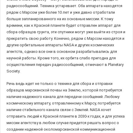
радиосообщений. Техника устаревает. Оба аппарата находятся
рядом с Марсом уже более 10 лет и уже давно отработали
больше запланированного на их основные миссии. К тому
времени, как к Красной планете будет отправлен аппарат для
сбора образцов грунта, эти спутники могут уже выйти из строя и
прекратить свою работу. Конечно, рядом с Марсом находятся и
другие орбитальные аппараты NASA и других космических
агентств, однако все они в основном разрабатывались для
научной работы. Кроме того, их орбита слабо пригодна для
осуществления передач радиосообщений, отмечают в Planetary
Society.
Речь ведь идет не только о технике для сбора и отправки
образцов марсианской почвы на Землю, которой потребуется
наличие надежного канала для передачи сообщений. Любому
космическому аппарату, отправленному к Марсу, потребуется
наличие стабильного канала связи с Землей. NASA хочет
отправить людей к Красной планете в 2030-х годах, и для успеха
миссии агентству в любом случае придется решать вопрос о
создании надежной околомарсианской коммуникационной