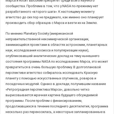
Марса и носит высокий приоритет среди всего научного
сообщества. Проблема в том, что у NASA по-прежнему нет
разработанного «второго шага». К настоящему моменту
агентство до сих пор не придумало, как именно оно планирует
производить сбор образцов с Марса и везти их на Землю.
По мнению Planetary Society (американской
неправительственной некоммерческой организации,
занимающейся проектами в областях астрономии, планетарных
наук, исследования космоса и популяризации науки),
опубликовавшей аналитических доклад на тему нынешнего
состояния программы NASA по исследованию Марса, это может
превратиться в очень большую проблему. В долгоплановой
перспективе агентство собиралось исследовать Красную
планету с помощью искусственных спутников, роверов и
посадочных модулей. Однако в докладе, получившем название
«Ретроградная перспектива Марса», довольно четко
вырисовывается мрачная картина будущего обсуждаемой
программы. После проблем с финансированием,
продолжавшихся в течение последнего десятилетия, программа
несколько раз переносилась, а некоторые запланированные в