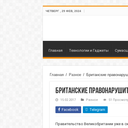
ЧЕТВЕРГ , 29 ФЕВ, 2024
Главная
Технологии и Гаджеты
Сумасш
Главная
/
Разное
/
Британские правонаруш
Британские правонарушит
15.02.2017
Разное
51 Просмот
Facebook
Telegram
Правительство Великобритании уже в с