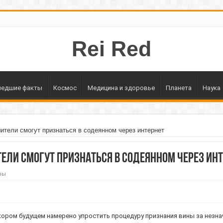
Rei Red
едшие факты
Космос
Медицина и здоровье
Планета
Наука
ители смогут признаться в содеянном через интернет
ели смогут признаться в содеянном через инт
ры
кором будущем намерено упростить процедуру признания вины за нез