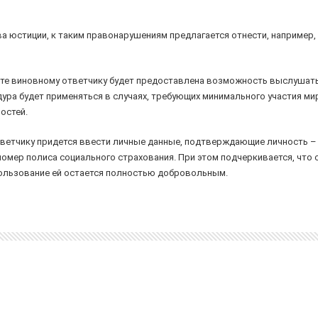
а юстиции, к таким правонарушениям предлагается отнести, например,
те виновному ответчику будет предоставлена возможность выслушать в
дура будет применяться в случаях, требующих минимального участия м
остей.
тветчику придется ввести личные данные, подтверждающие личность –
омер полиса социального страхования. При этом подчеркивается, что
пользование ей остается полностью добровольным.