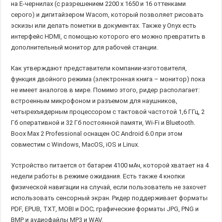
на Е-чернилах (с разрешением 2200 х 1650 и 16 оттенками
серого) и дигитайзером Wacom, который позволяет рисовать
эскизы или делать пометки в документах. Также у Onyx есть
интерфейс HDMI, с помощью которого его можно превратить в
дополнительный монитор для рабочей станции.
Как утверждают представители компании-изготовителя,
функция двойного режима (электронная книга – монитор) пока
не имеет аналогов в мире. Помимо этого, ридер располагает:
встроенным микрофоном и разъемом для наушников,
четырехъядерным процессором с тактовой частотой 1,6 ГГц, 2
Гб оперативной и 32 Гб постоянной памяти, Wi-Fi и Bluetooth.
Boox Max 2 Professional оснащен ОС Android 6.0 при этом
совместим с Windows, MacOS, iOS и Linux.
Устройство питается от батареи 4100 мАч, которой хватает на 4
недели работы в режиме ожидания. Есть также 4 кнопки
физической навигации на случай, если пользователь не захочет
использовать сенсорный экран. Ридер поддерживает форматы
PDF, EPUB, TXT, MOBI и DOC; графические форматы JPG, PNG и
BMP и аудиофайлы MP3 и WAV.