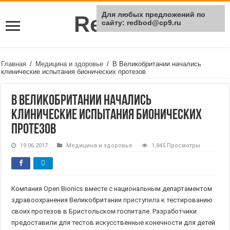
Для любых предложений по
Rei Red
сайту: redbod@cp9.ru
Главная
/
Медицина и здоровье
/
В Великобритании начались
клинические испытания бионических протезов
В Великобритании начались
клинические испытания бионических
протезов
19.06.2017
Медицина и здоровье
1,845 Просмотры
Компания Open Bionics вместе с национальным департаментом
здравоохранения Великобритании
приступила
к тестированию
своих протезов в Бристольском госпитале. Разработчики
предоставили для тестов искусственные конечности для детей