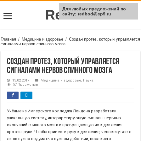
Для любых предложений по
Rei Red
сайту: redbod@cp9.ru
Главная
/
Медицина и здоровье
/
Создан протез, который управляется
сигналами нервов спинного мозга
Создан протез, который управляется
сигналами нервов спинного мозга
13.02.2017
Медицина и здоровье
,
Наука
57 Просмотры
Учёные из Имперского колледжа Лондона разработали
уникальную систему
, интерпретирующую сигналы нервных
окончаний спинного мозга и превращающую их в движения
протеза руки. Чтобы привести руку в движение, человеку всего
лишь нужно подумать о нужном действии, после чего