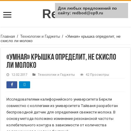
Для любых предложений по
Rei Red
сайту: redbod@cp9.ru
Главная
/
Технологии и Гаджеты
/
«Умная» крышка определит, не
скисло ли молоко
«Умная» крышка определит, не скисло
ли молоко
12.02.2017
Технологии и Гаджеты
42 Просмотры
Исследователями калифорнийского университета Беркли
совместно с коллегами из университета Тайваня разработан
беспроводной датчик для определения свежести молока. В
основу метода положено изменение резонансной частоты
колебательного контура в зависимости от количества