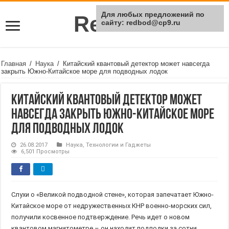
Для любых предложений по
Rei Red
сайту: redbod@cp9.ru
Главная
/
Наука
/
Китайский квантовый детектор может навсегда
закрыть Южно-Китайское море для подводных лодок
Китайский квантовый детектор может
навсегда закрыть Южно-Китайское море
для подводных лодок
26.08.2017
Наука
,
Технологии и Гаджеты
6,501 Просмотры
Слухи о «Великой подводной стене», которая запечатает Южно-
Китайское море от недружественных КНР военно-морских сил,
получили косвенное подтверждение. Речь идет о новом
квантовом магнитометре – он находит подлодки за сотни