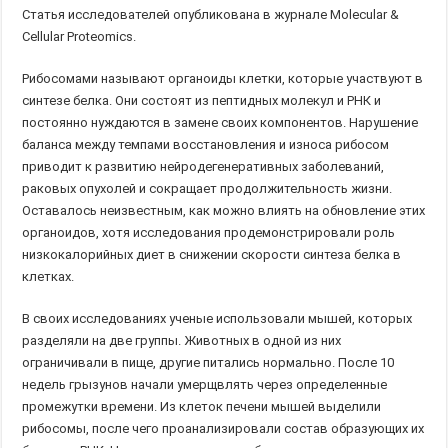
Статья исследователей опубликована в журнале Molecular &
Cellular Proteomics.
Рибосомами называют органоиды клетки, которые участвуют в
синтезе белка. Они состоят из пептидных молекул и РНК и
постоянно нуждаются в замене своих компонентов. Нарушение
баланса между темпами восстановления и износа рибосом
приводит к развитию нейродегенеративных заболеваний,
раковых опухолей и сокращает продолжительность жизни.
Оставалось неизвестным, как можно влиять на обновление этих
органоидов, хотя исследования продемонстрировали роль
низкокалорийных диет в снижении скорости синтеза белка в
клетках.
В своих исследованиях ученые использовали мышей, которых
разделяли на две группы. Животных в одной из них
ограничивали в пище, другие питались нормально. После 10
недель грызунов начали умерщвлять через определенные
промежутки времени. Из клеток печени мышей выделили
рибосомы, после чего проанализировали состав образующих их