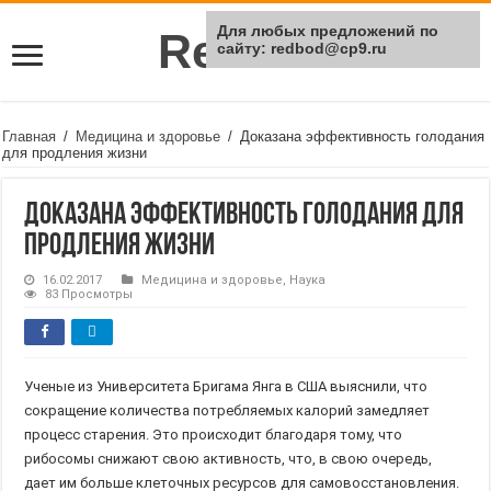
Для любых предложений по
Rei Red
сайту: redbod@cp9.ru
Главная
/
Медицина и здоровье
/
Доказана эффективность голодания
для продления жизни
Доказана эффективность голодания для
продления жизни
16.02.2017
Медицина и здоровье
,
Наука
83 Просмотры
Ученые из Университета Бригама Янга в США выяснили, что
сокращение количества потребляемых калорий замедляет
процесс старения. Это происходит благодаря тому, что
рибосомы снижают свою активность, что, в свою очередь,
дает им больше клеточных ресурсов для самовосстановления.