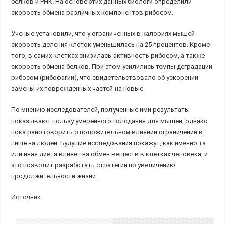
белков и РНК. На основе этих данных биологи определили
скорость обмена различных компонентов рибосом.
Ученые установили, что у ограниченных в калориях мышей
скорость деления клеток уменьшилась на 25 процентов. Кроме
того, в самих клетках снизилась активность рибосом, а также
скорость обмена белков. При этом усилились темпы деградации
рибосом (рибофагии), что свидетельствовало об ускорении
замены их поврежденных частей на новые.
По мнению исследователей, полученные ими результаты
показывают пользу умеренного голодания для мышей, однако
пока рано говорить о положительном влиянии ограничений в
пище на людей. Будущие исследования покажут, как именно та
или иная диета влияет на обмен веществ в клетках человека, и
это позволит разработать стратегии по увеличению
продолжительности жизни.
Источник