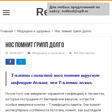
Для любых предложений по
Rei Red
сайту: redbod@cp9.ru
Главная
/
Медицина и здоровье
/
Нос помнит грипп долго
Нос помнит грипп долго
09.06.2017
Медицина и здоровье
455 Просмотры
Т-клетки слизистой носа помнят вирусную
инфекцию дольше, чем Т-клетки легких.
После того, как иммунитет справился с инфекцией, в тех местах,
которые пострадали от бактерий или вирусов, остаются
особые иммунные клетки – Т-лимфоциты памяти. Они помнят
молекулярные особенности патогена, помнят, как выглядели