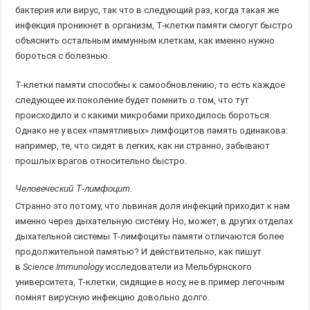
бактерия или вирус, так что в следующий раз, когда такая же
инфекция проникнет в организм, Т-клетки памяти смогут быстро
объяснить остальным иммунным клеткам, как именно нужно
бороться с болезнью.
Т-клетки памяти способны к самообновлению, то есть каждое
следующее их поколение будет помнить о том, что тут
происходило и с какими микробами приходилось бороться.
Однако не у всех «памятливых» лимфоцитов память одинакова:
например, те, что сидят в легких, как ни странно, забывают
прошлых врагов относительно быстро.
Человеческий Т-лимфоцит.
Странно это потому, что львиная доля инфекций приходит к нам
именно через дыхательную систему. Но, может, в других отделах
дыхательной системы Т-лимфоциты памяти отличаются более
продолжительной памятью? И действительно, как пишут
в
Science Immunology
исследователи из Мельбурнского
университета, Т-клетки, сидящие в носу, не в пример легочным
помнят вирусную инфекцию довольно долго.