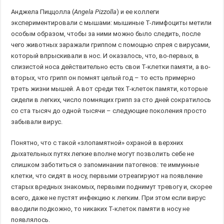
Анджела Пиццолла (
Angela Pizzolla
) и ее коллеги
экспериментировали с мышами: мышиные Т-лимфоциты метили
особым образом, чтобы за ними можно было следить, после
чего животных заражали гриппом с помощью спрея с вирусами,
который впрыскивали в нос. И оказалось, что, во-первых, в
слизистой носа действительно есть свои Т-клетки памяти, а во-
вторых, что грипп он помнят целый год – то есть примерно
треть жизни мышей. А вот среди тех Т-клеток памяти, которые
сидели в легких, число помнящих грипп за сто дней сократилось
со ста тысяч до одной тысячи – следующие поколения просто
забывали вирус.
Понятно, что с такой «злопамятной» охраной в верхних
дыхательных путях легкие вполне могут позволить себе не
слишком заботиться о запоминании патогенов: те иммунные
клетки, что сидят в носу, первыми отреагируют на появление
старых вредных знакомых, первыми поднимут тревогу и, скорее
всего, даже не пустят инфекцию к легким. При этом если вирус
вводили подкожно, то никаких Т-клеток памяти в носу не
появлялось.