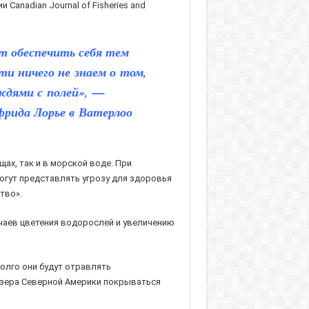
Canadian Journal of Fisheries and
т обеспечить себя тем
и ничего не знаем о том,
ождями с полей», —
фрида Лорье в Ватерлоо
х, так и в морской воде. При
огут представлять угрозу для здоровья
тво».
учаев цветения водорослей и увеличению
олго они будут отравлять
 озера Северной Америки покрываться