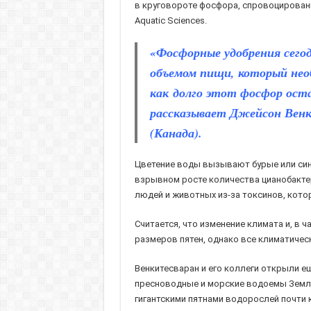
в круговороте фосфора, спровоцированны
Aquatic Sciences.
«Фосфорные удобрения сего
объемом пищи, который необ
как долго этот фосфор оста
рассказывает Джейсон Венки
(Канада).
Цветение воды вызывают бурые или сине
взрывном росте количества цианобакте
людей и животных из-за токсинов, кото
Считается, что изменение климата и, в
размеров пятен, однако все климатичес
Венкитесваран и его коллеги открыли ещ
пресноводные и морские водоемы Земли,
гигантскими пятнами водорослей почти 