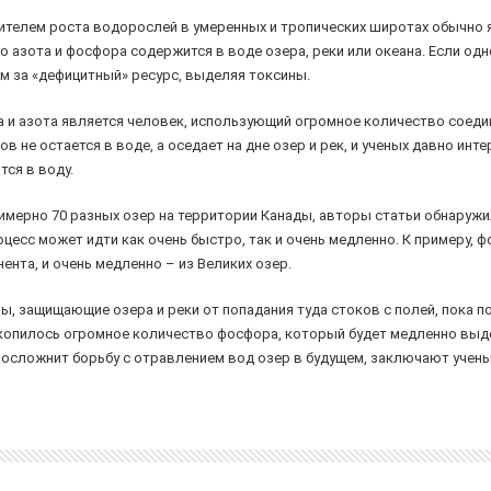
чителем роста водорослей в умеренных и тропических широтах обычно 
го азота и фосфора содержится в воде озера, реки или океана. Если одно
ом за «дефицитный» ресурс, выделяя токсины.
 и азота является человек, использующий огромное количество соедин
ов не остается в воде, а оседает на дне озер и рек, и ученых давно инт
ся в воду.
имерно 70 разных озер на территории Канады, авторы статьи обнаружи
оцесс может идти как очень быстро, так и очень медленно. К примеру, 
ента, и очень медленно – из Великих озер.
ы, защищающие озера и реки от попадания туда стоков с полей, пока п
е скопилось огромное количество фосфора, который будет медленно выд
осложнит борьбу с отравлением вод озер в будущем, заключают учены