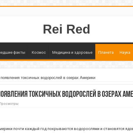
Rei Red
едшие факты
Космос
Медицина и здоровье
Планета
Наука
 появления токсичных водорослей в озерах Америки
появления токсичных водорослей в озерах Ам
 Просмотры
Америки почти каждый год покрываются водорослями и становятся ядо