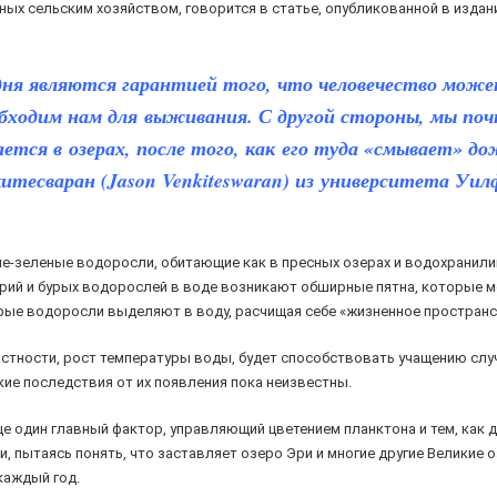
х сельским хозяйством, говорится в статье, опубликованной в издании 
дня являются гарантией того, что человечество може
ходим нам для выживания. С другой стороны, мы почт
ется в озерах, после того, как его туда «смывает» д
тесваран (Jason Venkiteswaran) из университета Уил
-зеленые водоросли, обитающие как в пресных озерах и водохранилища
рий и бурых водорослей в воде возникают обширные пятна, которые м
рые водоросли выделяют в воду, расчищая себе «жизненное пространс
 частности, рост температуры воды, будет способствовать учащению сл
кие последствия от их появления пока неизвестны.
е один главный фактор, управляющий цветением планктона и тем, как д
 пытаясь понять, что заставляет озеро Эри и многие другие Великие
каждый год.