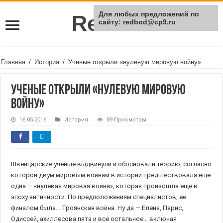
Для любых предложений по
Rei Red
сайту: redbod@cp9.ru
Главная
/
История
/
Ученые открыли «нулевую мировую войну»
Ученые открыли «нулевую мировую
войну»
16.05.2016
История
89 Просмотры
Швейцарские ученые выдвинули и обосновали теорию, согласно
которой двум мировым войнам в истории предшествовала еще
одна — «нулевая мировая война», которая произошла еще в
эпоху античности. По предположениям специалистов, ее
финалом была… Троянская война. Ну да — Елена, Парис,
Одиссей, ахиллесова пята и все остальное… включая