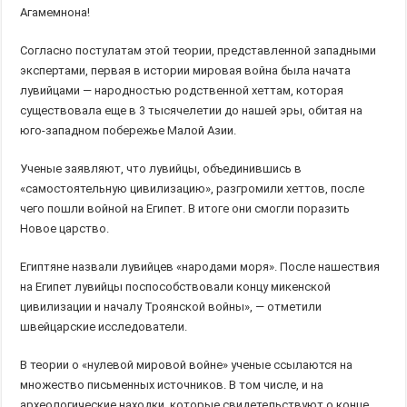
Агамемнона!
Согласно постулатам этой теории, представленной западными
экспертами, первая в истории мировая война была начата
лувийцами — народностью родственной хеттам, которая
существовала еще в 3 тысячелетии до нашей эры, обитая на
юго-западном побережье Малой Азии.
Ученые заявляют, что лувийцы, объединившись в
«самостоятельную цивилизацию», разгромили хеттов, после
чего пошли войной на Египет. В итоге они смогли поразить
Новое царство.
Египтяне назвали лувийцев «народами моря». После нашествия
на Египет лувийцы поспособствовали концу микенской
цивилизации и началу Троянской войны», — отметили
швейцарские исследователи.
В теории о «нулевой мировой войне» ученые ссылаются на
множество письменных источников. В том числе, и на
археологические находки, которые свидетельствуют о конце