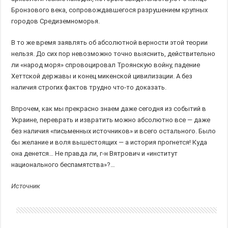
Бронзового века, сопровождавшегося разрушением крупных
городов Средиземноморья.
В то же время заявлять об абсолютной верности этой теории
нельзя. До сих пор невозможно точно выяснить, действительно
ли «народ моря» спровоцировал Троянскую войну, падение
Хеттской державы и конец микенской цивилизации. А без
наличия строгих фактов трудно что-то доказать.
Впрочем, как мы прекрасно знаем даже сегодня из событий в
Украине, переврать и извратить можно абсолютно все — даже
без наличия «письменных источников» и всего остального. Было
бы желание и воля вышестоящих — а история прогнется! Куда
она денется… Не правда ли, г-н Вятрович и «институт
национального беспамятства»?…
Источник