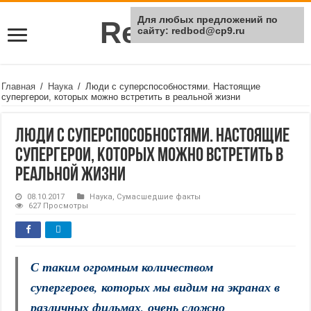
Для любых предложений по
Rei Red
сайту: redbod@cp9.ru
Главная
/
Наука
/
Люди с суперспособностями. Настоящие
супергерои, которых можно встретить в реальной жизни
Люди с суперспособностями. Настоящие
супергерои, которых можно встретить в
реальной жизни
08.10.2017
Наука
,
Сумасшедшие факты
627 Просмотры
С таким огромным количеством
супергероев, которых мы видим на экранах в
различных фильмах, очень сложно