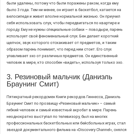
были удалены, потому что были поражены раком, когда ему
было 3 года. Тем ни менее, он играет в баскетбол, катается на
велосипеде и живет вполне нормальной жизнью. Он приучил
себя использовать слух, чтобы передвигаться по квартире и
городу. Ему не нужны специальные собаки – поводыри, парень
использует свой феноменальный слух. Бен делает короткий
щелчок, звук которого отскакивает от предметов, и таким
образом парень понимает, что перед ним стоит. Его слух
улавливает эхо от различных предметов. Он единственный
человек в мире, кто способен «видеть», используя только эхо.
3. Резиновый мальчик (Даниэль
Браунинг Смит)
Пятикратный рекордсмен Книги рекордов Гиннесса, Даниэль
Браунинг Смит по прозвищу «Резиновый мальчик» – самый
гибкий человек и самый известный акробат в мире. Парень
неоднократно выступал по телевизору, был на многих
профессиональных баскетбольных или бейсбольных играх, стал
звездой документального фильма на «Discovery Channel», снялся