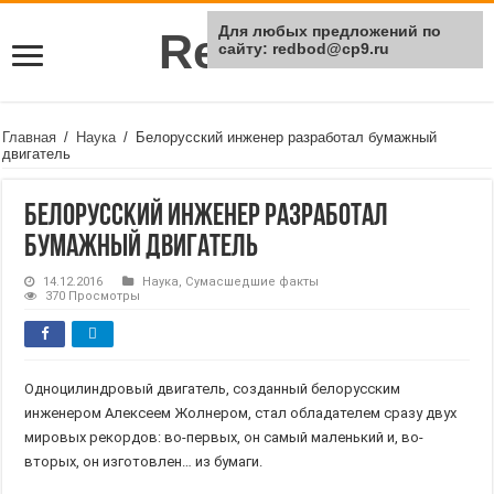
Для любых предложений по
Rei Red
сайту: redbod@cp9.ru
Главная
/
Наука
/
Белорусский инженер разработал бумажный
двигатель
Белорусский инженер разработал
бумажный двигатель
14.12.2016
Наука
,
Сумасшедшие факты
370 Просмотры
Одноцилиндровый двигатель, созданный белорусским
инженером Алексеем Жолнером, стал обладателем сразу двух
мировых рекордов: во-первых, он самый маленький и, во-
вторых, он изготовлен… из бумаги.