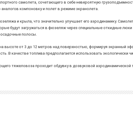
портного самолета, сочетающего в себе невероятную грузоподъемност
 аналогов компоновку и полет в режиме экранолета.
зеляжа и крыла, что значительно улучшает его аэродинамику. Самоле
орые будут загружаться в фюзеляж через специальные откидные люки в
посадочные полосы.
 на высоте от 3 до 12 метров над поверхностью, формируя экранный эф
сть. В качестве топлива предполагается использовать экологически ч
ющего тяжеловоза проходит обдувку в дозвуковой аэродинамической т