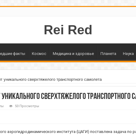
Rei Red
едшие факты
Космос
Медицина и здоровье
Планета
Наука
т уникального сверхтяжелого транспортного самолета
т уникального сверхтяжелого транспортного 
ты
50 Просмотры
го аэрогидродинамического института (ЦАГИ) поставлена задача по р