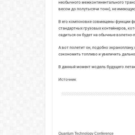
необычного межконтинентального транс
весом до полутысячи тонн), не имеющую
В его компоновке совмещены функции фю
стандартных грузовых контейнеров, кот
садиться он будет на обычные взлетно-
А вот полетит он, подобно экраноплану,
сэкономить топливо и увеличить дально
В данный момент модель будущего лета
Источник
Quantum Technology Conference