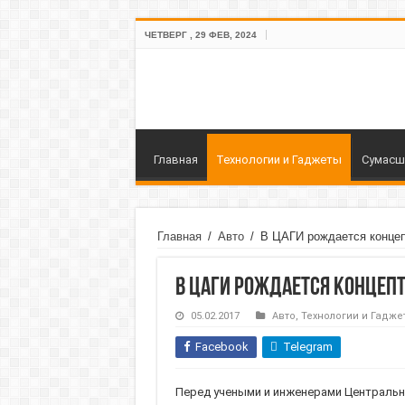
ЧЕТВЕРГ , 29 ФЕВ, 2024
Главная
Технологии и Гаджеты
Сумасш
Главная
/
Авто
/
В ЦАГИ рождается концеп
В ЦАГИ рождается концеп
05.02.2017
Авто
,
Технологии и Гадже
Facebook
Telegram
Перед учеными и инженерами Центрально